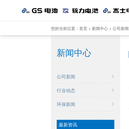
您的当前位置：首页 > 新闻中心 > 公司新闻
新闻中心
公司新闻
行业动态
环保新闻
最新资讯