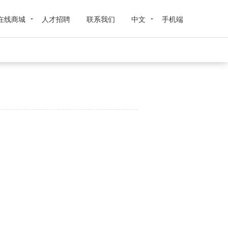
在线商城
人才招聘
联系我们
中文
手机端