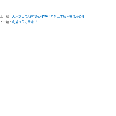
上一篇：
天津杰士电池有限公司2023年第三季度环境信息公开
下一篇：
利益相关方承诺书